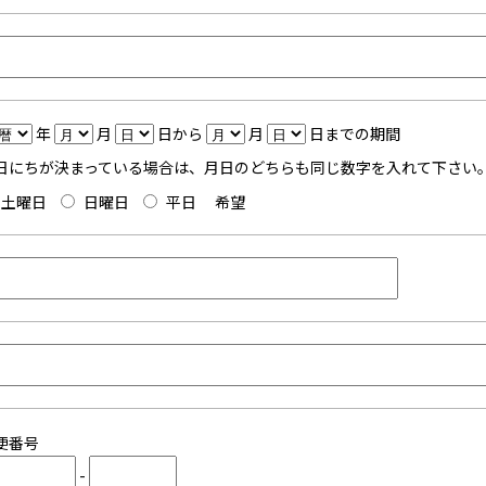
年
月
日から
月
日までの期間
日にちが決まっている場合は、月日のどちらも同じ数字を入れて下さい
土曜日
日曜日
平日
希望
便番号
-