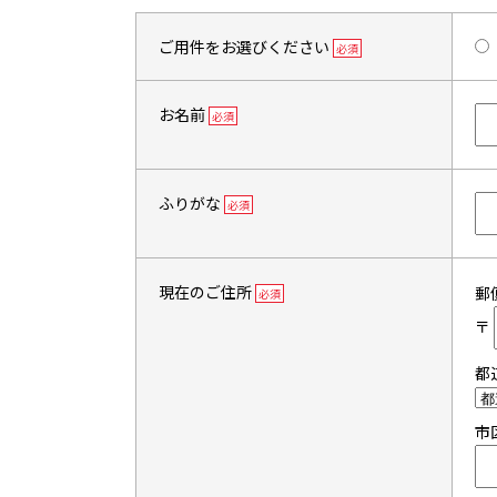
ご用件をお選びください
必須
お名前
必須
ふりがな
必須
現在のご住所
郵
必須
〒
都
市